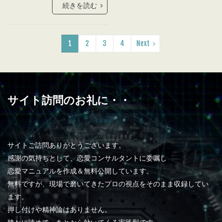
続きを読む
1
2
3
4
Next
サイト訪問のお礼に・・
サイトご訪問ありがとうございます。
感謝の気持ちとして、恋愛コンサルタントに委嘱し
恋愛マニュアルを作成＆無料公開しています。
無料ですが、現場で磨いてきたプロの視点をそのまま収録してい
ます。
押し付けや精神論はありません。