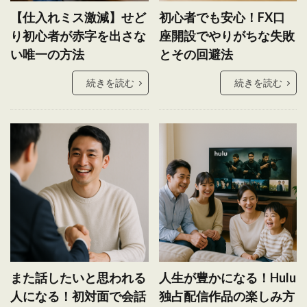
【仕入れミス激減】せど
初心者でも安心！FX口
り初心者が赤字を出さな
座開設でやりがちな失敗
い唯一の方法
とその回避法
続きを読む
続きを読む
また話したいと思われる
人生が豊かになる！Hulu
人になる！初対面で会話
独占配信作品の楽しみ方