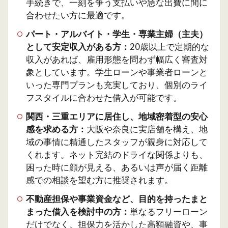
手続きで、一刻を争う支払いや急な出費に間に
合わせたい方に最適です。
パート・アルバイト・学生・専業主婦（主夫）
として安定収入がある方：
20歳以上で定期的な
収入があれば、雇用形態を問わず幅広く審査対
象としています。学生ローンや事業者ローンと
いった専門プランも充実しており、個別のライ
フスタイルに合わせた借入が可能です。
関西・三重エリアに居住し、地域密着型の安心
感を求める方：
大阪や奈良に実店舗を構え、地
域の事情に精通したスタッフが親身に対応して
くれます。ネット完結のドライな関係よりも、
困った時に顔が見える、あるいは声が届く距離
感での相談を望む方に推奨されます。
不動産担保や事業資金など、目的を持ったまと
まった借入を検討中の方：
単なるフリーローン
だけでなく、担保力を活かした高額融資や、事