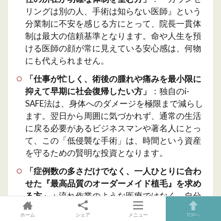
リングは別の人、手術は知らない医師』という
分業制に不安を感じる方にとって、院長一貫体
制は最大の信頼基準となります。命や人生を預
ける医師の顔が常に見えている安心感は、何物
にも代えられません。
「仕事が忙しく、術後の腫れや痛みを最小限に
抑えて早期に社会復帰したい方」
：独自のi-
SAFE法は、身体へのダメージを極限まで減らし
ます。翌日から周囲に気づかれず、通常の生活
に戻る必要があるビジネスマンや著名人にとっ
て、この「低侵襲な手術」は、時間という資産
を守るための賢明な投資となります。
「症例数の多さだけでなく、一人ひとりに合わ
せた『最高品質のオーダーメイド植毛』を求め
る方」
：流れ作業のような医療ではなく、自分
のためだけに設計された、一生モノのヘアライ
ホーム
シェア
メニュー
TOPへ
ンを手に入れたいと願う美意識の高い方こそ、