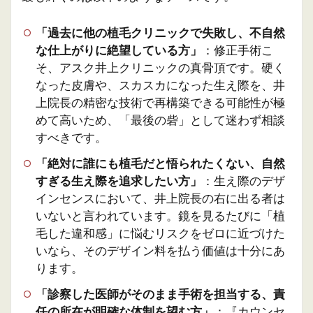
「過去に他の植毛クリニックで失敗し、不自然
な仕上がりに絶望している方」
：修正手術こ
そ、アスク井上クリニックの真骨頂です。硬く
なった皮膚や、スカスカになった生え際を、井
上院長の精密な技術で再構築できる可能性が極
めて高いため、「最後の砦」として迷わず相談
すべきです。
「絶対に誰にも植毛だと悟られたくない、自然
すぎる生え際を追求したい方」
：生え際のデザ
インセンスにおいて、井上院長の右に出る者は
いないと言われています。鏡を見るたびに「植
毛した違和感」に悩むリスクをゼロに近づけた
いなら、そのデザイン料を払う価値は十分にあ
ります。
「診察した医師がそのまま手術を担当する、責
任の所在が明確な体制を望む方」
：『カウンセ