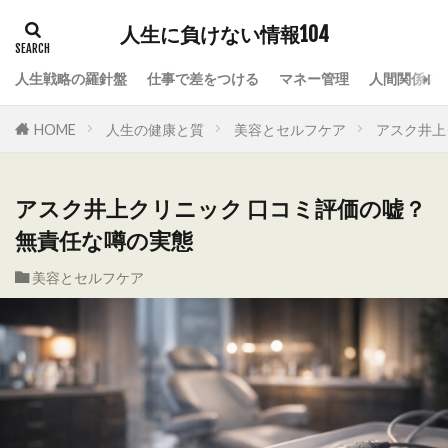
人生に負けない情報104
人生戦略の羅針盤
仕事で差をつける
マネー管理
人間関係の
HOME
人生の健康と質
美容とセルフケア
アスク井上
アスク井上クリニック 口コミ評価の嘘？
無責任な噂の実態
美容とセルフケア