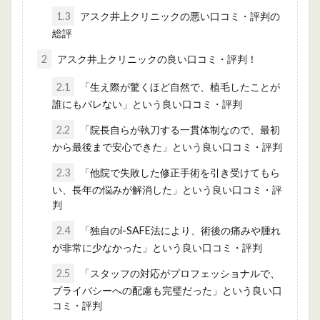
1.3
アスク井上クリニックの悪い口コミ・評判の
総評
2
アスク井上クリニックの良い口コミ・評判！
2.1
「生え際が驚くほど自然で、植毛したことが
誰にもバレない」という良い口コミ・評判
2.2
「院長自らが執刀する一貫体制なので、最初
から最後まで安心できた」という良い口コミ・評判
2.3
「他院で失敗した修正手術を引き受けてもら
い、長年の悩みが解消した」という良い口コミ・評
判
2.4
「独自のi-SAFE法により、術後の痛みや腫れ
が非常に少なかった」という良い口コミ・評判
2.5
「スタッフの対応がプロフェッショナルで、
プライバシーへの配慮も完璧だった」という良い口
コミ・評判