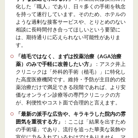
化した「職人」であり、日々多くの手術を執念
を持って遂行しています。そのため、ホテルの
ような過剰な接客サービスや、とりとめのない
相談に長時間付き合ってほしいという要望に
は、期待通りに応えられない可能性がありま
す。
「植毛ではなく、まずは投薬治療（AGA治療
薬）のみで手軽に改善したい方」
：アスク井上
クリニックは「外科的手術（植毛）」に特化し
た高度医療機関です。維持・予防が主目的の投
薬治療だけで満足できる段階であれば、より安
価なオンライン診療等の専門クリニックの方
が、利便性やコスト面で合理的と言えます。
「最新の派手な広告や、キラキラした院内の雰
囲気を重視する方」
：ここは「結果を出すため
の手術場」であり、流行を追った華美な装飾や
宣伝に力を入れているわけではありません。マ