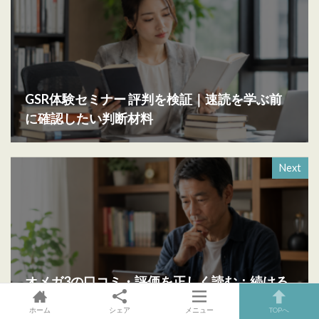
GSR体験セミナー 評判を検証｜速読を学ぶ前
に確認したい判断材料
Next
オメガ3の口コミ・評価を正しく読む：続ける
人が選ぶ理由と長期投資の視点
ホーム
シェア
メニュー
TOPへ