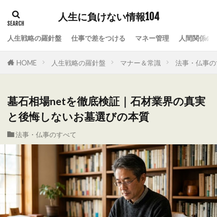
人生に負けない情報104
人生戦略の羅針盤
仕事で差をつける
マネー管理
人間関係の
HOME
人生戦略の羅針盤
マナー＆常識
法事・仏事の
墓石相場netを徹底検証｜石材業界の真実
と後悔しないお墓選びの本質
法事・仏事のすべて