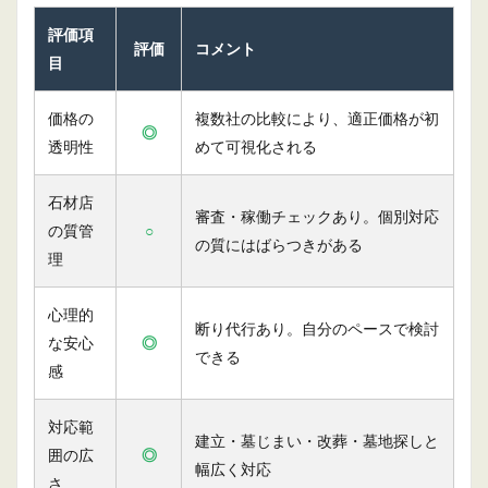
評価項
評価
コメント
目
価格の
複数社の比較により、適正価格が初
◎
透明性
めて可視化される
石材店
審査・稼働チェックあり。個別対応
の質管
○
の質にはばらつきがある
理
心理的
断り代行あり。自分のペースで検討
な安心
◎
できる
感
対応範
建立・墓じまい・改葬・墓地探しと
囲の広
◎
幅広く対応
さ