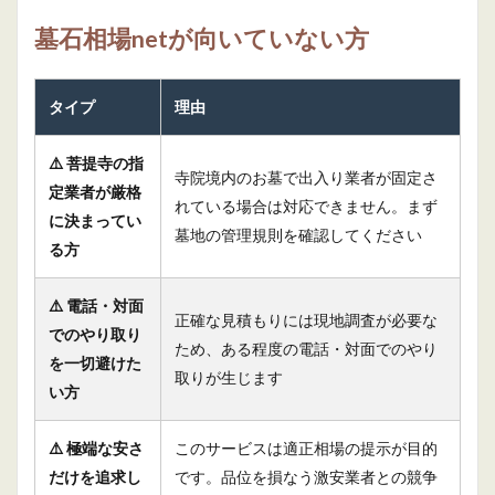
墓石相場netが向いていない方
タイプ
理由
⚠️ 菩提寺の指
寺院境内のお墓で出入り業者が固定さ
定業者が厳格
れている場合は対応できません。まず
に決まってい
墓地の管理規則を確認してください
る方
⚠️ 電話・対面
正確な見積もりには現地調査が必要な
でのやり取り
ため、ある程度の電話・対面でのやり
を一切避けた
取りが生じます
い方
⚠️ 極端な安さ
このサービスは適正相場の提示が目的
だけを追求し
です。品位を損なう激安業者との競争