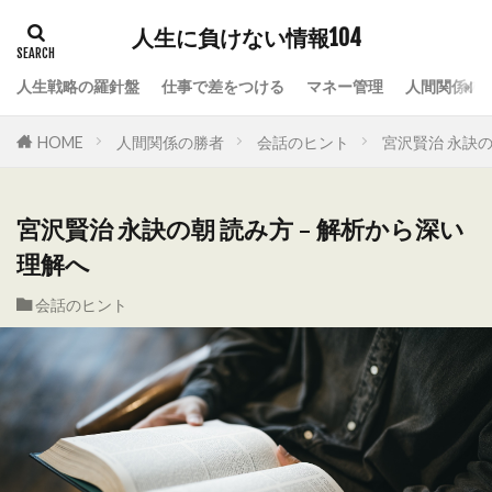
人生に負けない情報104
人生戦略の羅針盤
仕事で差をつける
マネー管理
人間関係の
HOME
人間関係の勝者
会話のヒント
宮沢賢治 永訣の
宮沢賢治 永訣の朝 読み方 – 解析から深い
理解へ
会話のヒント