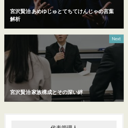
宮沢賢治 あめゆじゅとてちてけんじゃの言葉
解析
Next
宮沢賢治 家族構成とその深い絆
代表管理人