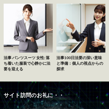
法事 パンツスーツ 女性: 落
法事100日法要の深い意味
ち着いた服装で心静かに法
と準備：個人の視点からの
要を迎える
探求
サイト訪問のお礼に・・