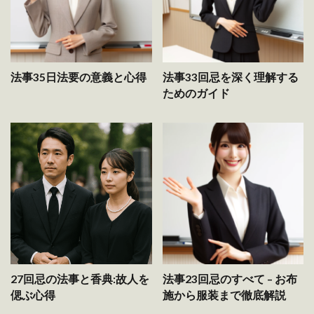
法事35日法要の意義と心得
法事33回忌を深く理解する
ためのガイド
27回忌の法事と香典:故人を
法事23回忌のすべて – お布
偲ぶ心得
施から服装まで徹底解説