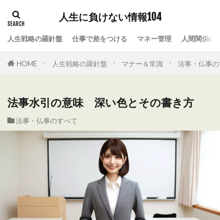
人生に負けない情報104
人生戦略の羅針盤
仕事で差をつける
マネー管理
人間関係の
HOME
人生戦略の羅針盤
マナー＆常識
法事・仏事の
法事水引の意味 深い色とその書き方
法事・仏事のすべて