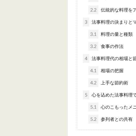
2.2
伝統的な料理を
3
法事料理の決まりと
3.1
料理の量と種類
3.2
食事の作法
4
法事料理代の相場と
4.1
相場の把握
4.2
上手な節約術
5
心を込めた法事料理
5.1
心のこもったメ
5.2
参列者との共有