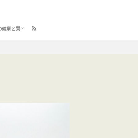
の健康と質
ント
イフスタイル向上術
らしのトラブル解決
と体の整え方
容とセルフケア
味・学びの羅針盤