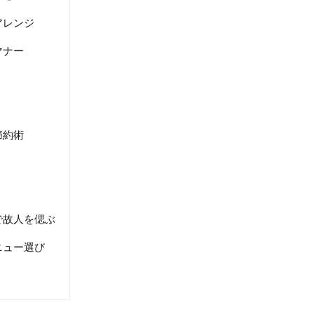
アレンジ
マナー
節約術
で故人を偲ぶ
ニュー選び