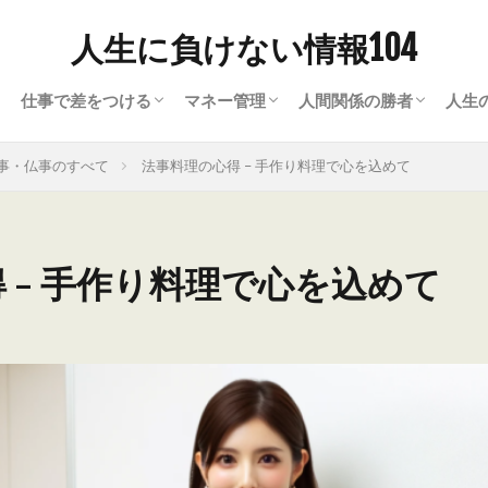
人生に負けない情報104
仕事で差をつける
マネー管理
人間関係の勝者
人生
ナー）の常識
て
ビジネスワード
ビジネスツール
就職・転職
買取・現金化
資金繰り・資金調達
人間関係の悩み解決ヒ
会話のヒント
恋愛に勝つ方法
ラ
暮
心
美
趣
事・仏事のすべて
法事料理の心得 – 手作り料理で心を込めて
 – 手作り料理で心を込めて