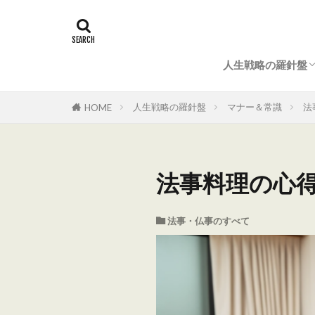
人生戦略の羅針盤
マナー＆常識
結婚式（準備とマ
法事・仏事のすべ
成功ノウハウ
人生戦略の羅針盤
マナー＆常識
法
HOME
法事料理の心得
法事・仏事のすべて