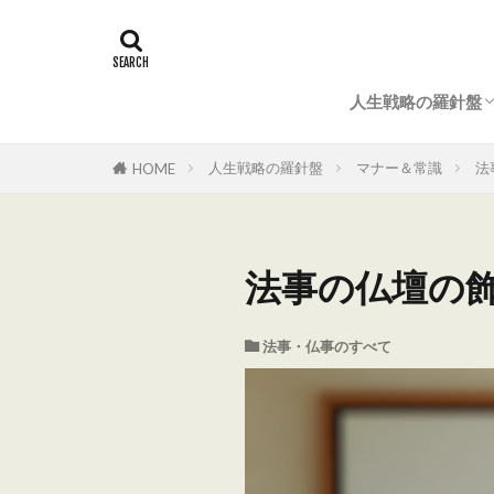
人生戦略の羅針盤
マナー＆常識
結婚式（準備とマ
法事・仏事のすべ
成功ノウハウ
人生戦略の羅針盤
マナー＆常識
法
HOME
法事の仏壇の飾
法事・仏事のすべて