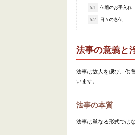
6.1
仏壇のお手入れ
6.2
日々の念仏
法事の意義と
法事は故人を偲び、供
います。
法事の本質
法事は単なる形式では