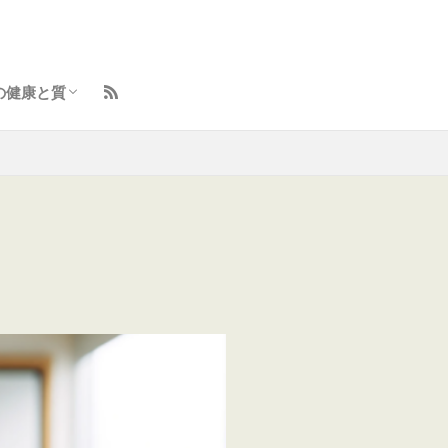
の健康と質
ント
イフスタイル向上術
らしのトラブル解決
と体の整え方
容とセルフケア
味・学びの羅針盤