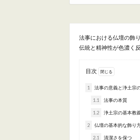
法事における仏壇の飾
伝統と精神性が色濃く
目次
1
法事の意義と浄土宗
1.1
法事の本質
1.2
浄土宗の基本教
2
仏壇の基本的な飾り
2.1
清潔さを保つ