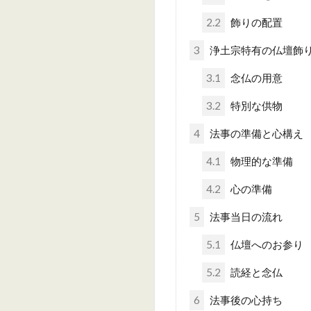
2.2
飾りの配置
3
浄土宗特有の仏壇飾
3.1
念仏の用意
3.2
特別な供物
4
法事の準備と心構え
4.1
物理的な準備
4.2
心の準備
5
法事当日の流れ
5.1
仏壇へのお参り
5.2
読経と念仏
6
法事後の心持ち