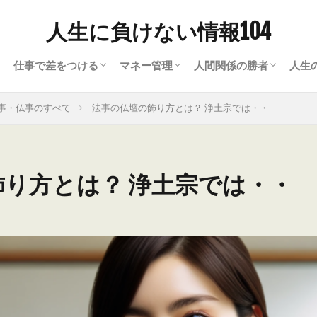
人生に負けない情報104
仕事で差をつける
マネー管理
人間関係の勝者
人生
ナー）の常識
て
ビジネスワード
ビジネスツール
就職・転職
買取・現金化
資金繰り・資金調達
人間関係の悩み解決ヒ
会話のヒント
恋愛に勝つ方法
ラ
暮
心
美
趣
事・仏事のすべて
法事の仏壇の飾り方とは？ 浄土宗では・・
り方とは？ 浄土宗では・・