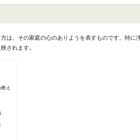
り方は、その家庭の心のありようを表すものです。特に
反映されます。
の教え
義
方