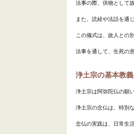
法事の際、供物として
また、読経や法話を通
この儀式は、故人との
法事を通して、生死の
浄土宗の基本教義
浄土宗は阿弥陀仏の願
浄土宗の念仏は、特別
念仏の実践は、日常生