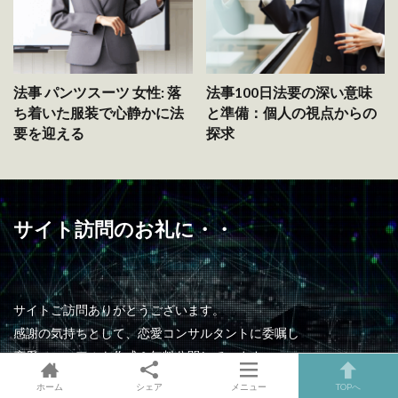
法事 パンツスーツ 女性: 落
法事100日法要の深い意味
ち着いた服装で心静かに法
と準備：個人の視点からの
要を迎える
探求
サイト訪問のお礼に・・
サイトご訪問ありがとうございます。
感謝の気持ちとして、恋愛コンサルタントに委嘱し
恋愛マニュアルを作成＆無料公開しています。
無料ですが、現場で磨いてきたプロの視点をそのまま収録してい
ホーム
シェア
メニュー
TOPへ