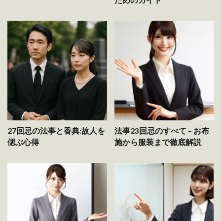
ためのガイド
27回忌の法事と香典:故人を
法事23回忌のすべて – お布
偲ぶ心得
施から服装まで徹底解説