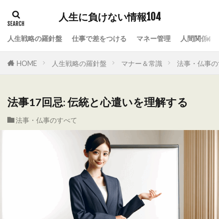
人生に負けない情報104
人生戦略の羅針盤
仕事で差をつける
マネー管理
人間関係の
HOME
人生戦略の羅針盤
マナー＆常識
法事・仏事の
法事17回忌: 伝統と心遣いを理解する
法事・仏事のすべて