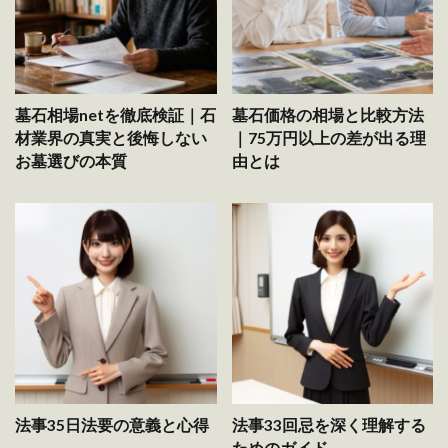
墓石相場netを徹底検証｜石
墓石価格の相場と比較方法
材業界の真実と後悔しない
｜75万円以上の差が出る理
お墓選びの本質
由とは
法事35日法要の意義と心得
法事33回忌を深く理解する