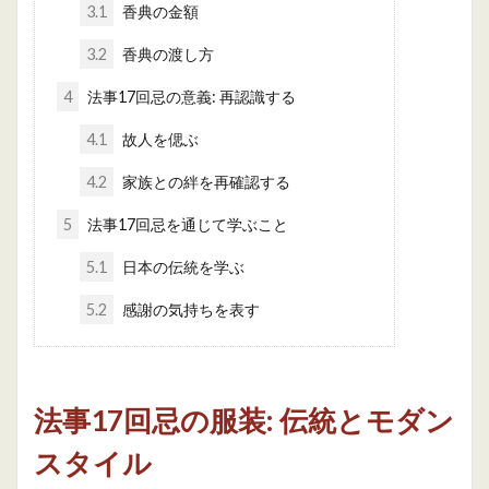
3.1
香典の金額
3.2
香典の渡し方
4
法事17回忌の意義: 再認識する
4.1
故人を偲ぶ
4.2
家族との絆を再確認する
5
法事17回忌を通じて学ぶこと
5.1
日本の伝統を学ぶ
5.2
感謝の気持ちを表す
法事17回忌の服装: 伝統とモダン
スタイル