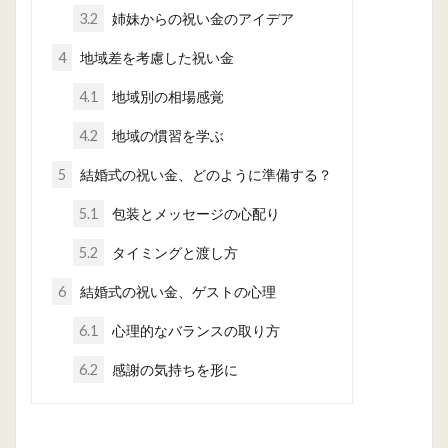
3.2
姉妹からの祝い金のアイデア
4
地域差を考慮した祝い金
4.1
地域別の相場感覚
4.2
地域の慣習を学ぶ
5
結婚式の祝い金、どのように準備する？
5.1
包装とメッセージの心配り
5.2
タイミングと渡し方
6
結婚式の祝い金、ゲストの心理
6.1
心理的なバランスの取り方
6.2
感謝の気持ちを形に