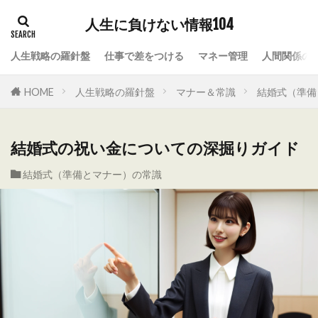
人生に負けない情報104
人生戦略の羅針盤
仕事で差をつける
マネー管理
人間関係の
HOME
人生戦略の羅針盤
マナー＆常識
結婚式（準備
結婚式の祝い金についての深掘りガイド
結婚式（準備とマナー）の常識