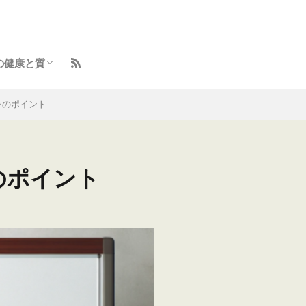
の健康と質
ント
イフスタイル向上術
らしのトラブル解決
と体の整え方
容とセルフケア
味・学びの羅針盤
チのポイント
のポイント