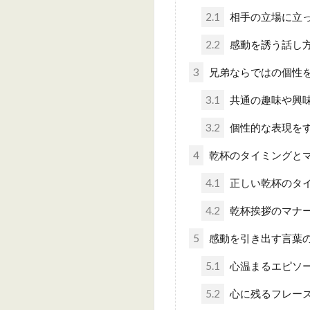
2.1
相手の立場に立
2.2
感動を誘う話し
3
兄弟ならではの個性
3.1
共通の趣味や興
3.2
個性的な表現を
4
乾杯のタイミングと
4.1
正しい乾杯のタ
4.2
乾杯挨拶のマナ
5
感動を引き出す言葉
5.1
心温まるエピソ
5.2
心に残るフレー