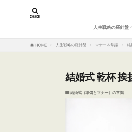
人生戦略の羅針盤
マナー＆常識
結婚式（準備とマ
法事・仏事のすべ
成功ノウハウ
人生戦略の羅針盤
マナー＆常識
結
HOME
結婚式 乾杯 
結婚式（準備とマナー）の常識