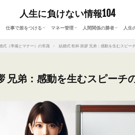
人生に負けない情報104
仕事で差をつける
マネー管理
人間関係の勝者
人生
ナー）の常識
て
ビジネスワード
ビジネスツール
就職・転職
買取・現金化
資金繰り・資金調達
人間関係の悩み解決ヒ
会話のヒント
恋愛に勝つ方法
ラ
暮
心
美
趣
婚式（準備とマナー）の常識
結婚式 乾杯 挨拶 兄弟：感動を生むスピー
挨拶 兄弟：感動を生むスピーチ