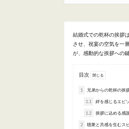
結婚式での乾杯の挨拶
させ、祝宴の空気を一
が、感動的な挨拶への
目次
1
兄弟からの乾杯の挨
1.1
絆を感じるエピ
1.2
挨拶に込める感
2
聴衆と共感を生むス