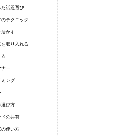
った話題選び
方のテクニック
を活かす
味を取り入れる
する
マナー
イミング
ー
の選び方
ードの共有
ズの使い方