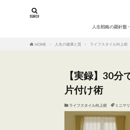
人生戦略の羅針盤
マナー＆常識
結婚式（準備とマ
法事・仏事のすべ
成功ノウハウ
人生の健康と質
ライフスタイル向上術
HOME
【実録】30分
片付け術
ライフスタイル向上術
ミニマリ