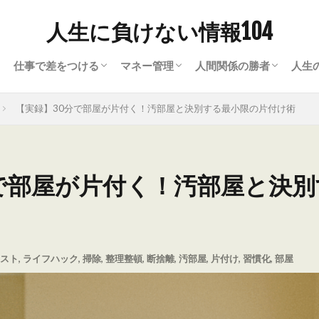
人生に負けない情報104
仕事で差をつける
マネー管理
人間関係の勝者
人生
ナー）の常識
て
ビジネスワード
ビジネスツール
就職・転職
買取・現金化
資金繰り・資金調達
人間関係の悩み解決ヒ
会話のヒント
恋愛に勝つ方法
ラ
暮
心
美
趣
【実録】30分で部屋が片付く！汚部屋と決別する最小限の片付け術
で部屋が片付く！汚部屋と決
スト
,
ライフハック
,
掃除
,
整理整頓
,
断捨離
,
汚部屋
,
片付け
,
習慣化
,
部屋