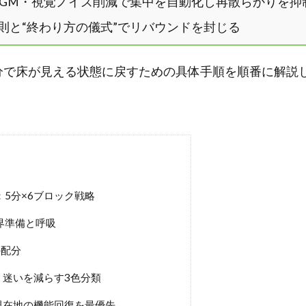
BGM・視覚ノイズ削減で集中を自動化し再散らかりを抑
原則と“終わり方の儀式”でリバウンドを封じる
分で床が見える状態に戻すための具体手順を順番に解説
：5分×6ブロック戦略
界準備と呼吸
の配分
迷いを減らす3色分類
現在地の機能回復を最優先