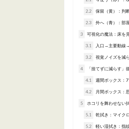
2.2
保留（黄）：判
2.3
外へ（青）：部
3
可視化の魔法：床を
3.1
入口→主要動線
3.2
視覚ノイズを減ら
4
「捨てずに減らす」
4.1
週間ボックス：7
4.2
月間ボックス：
5
ホコリを舞わせない拭
5.1
乾拭き：マイク
5.2
軽い湿拭き：指