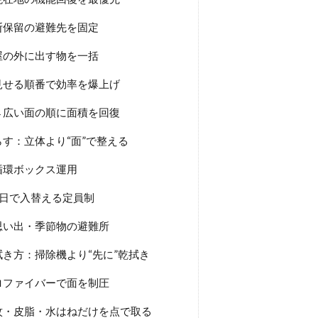
断保留の避難先を固定
屋の外に出す物を一括
見せる順番で効率を爆上げ
→広い面の順に面積を回復
す：立体より“面”で整える
循環ボックス運用
日で入替える定員制
思い出・季節物の避難所
き方：掃除機より“先に”乾拭き
ロファイバーで面を制圧
紋・皮脂・水はねだけを点で取る