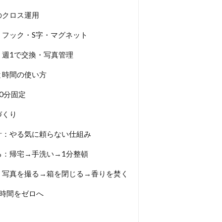
のクロス運用
フック・S字・マグネット
：週1で交換・写真管理
と時間の使い方
0分固定
づくり
計：やる気に頼らない仕組み
る：帰宅→手洗い→1分整頓
：写真を撮る→箱を閉じる→香りを焚く
時間をゼロへ