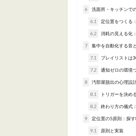
6
洗面所・キッチンで
6.1
定位置をつくる：
6.2
消耗の見える化
7
集中を自動化する音
7.1
プレイリストは3
7.2
通知ゼロの環境
8
汚部屋脱出の心理設
8.1
トリガーを決め
8.2
終わり方の儀式
9
定位置の5原則：探す
9.1
原則と実装