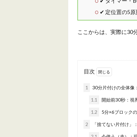
✔ タイマー・
✔ 定位置の5
ここからは、実際に30
目次
1
30分片付けの全体像
1.1
開始前30秒：視
1.2
5分×6ブロック
2
「捨てない片付け」：
2.1
今使う（赤）：