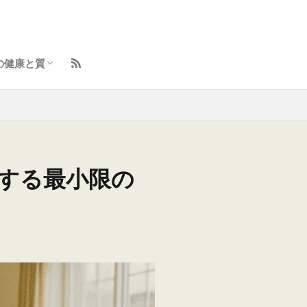
の健康と質
ント
イフスタイル向上術
らしのトラブル解決
と体の整え方
容とセルフケア
味・学びの羅針盤
別する最小限の