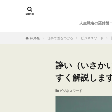
人生戦略の羅針盤
マナー＆常識
結婚式（準備とマ
法事・仏事のすべ
成功ノウハウ
仕事で差をつける
ビジネスワード
HOME
諍い（いさか
すく解説しま
ビジネスワード