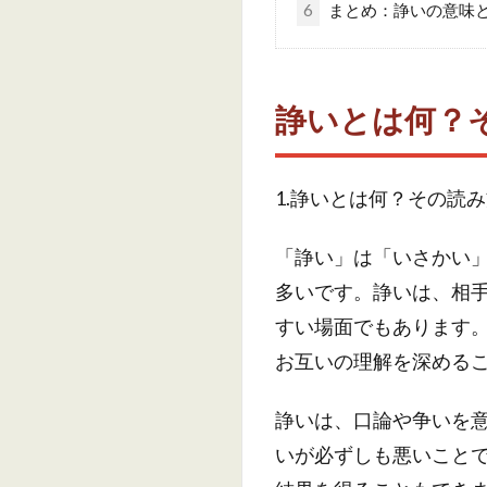
6
まとめ：諍いの意味
諍いとは何？
1.諍いとは何？その読
「諍い」は「いさかい
多いです。諍いは、相
すい場面でもあります
お互いの理解を深める
諍いは、口論や争いを
いが必ずしも悪いこと