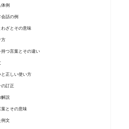
具体例
常会話の例
とわざとその意味
け方
を持つ言葉とその違い
文
いと正しい使い方
その訂正
の解説
言葉とその意味
た例文