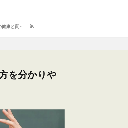
の健康と質
ント
イフスタイル向上術
らしのトラブル解決
と体の整え方
容とセルフケア
味・学びの羅針盤
方を分かりや