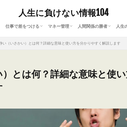
人生に負けない情報104
仕事で差をつける
マネー管理
人間関係の勝者
人生
ナー）の常識
て
ビジネスワード
ビジネスツール
就職・転職
買取・現金化
資金繰り・資金調達
人間関係の悩み解決ヒ
会話のヒント
恋愛に勝つ方法
ラ
暮
心
美
趣
諍い（いさかい）とは何？詳細な意味と使い方を分かりやすく解説します
い）とは何？詳細な意味と使い
す