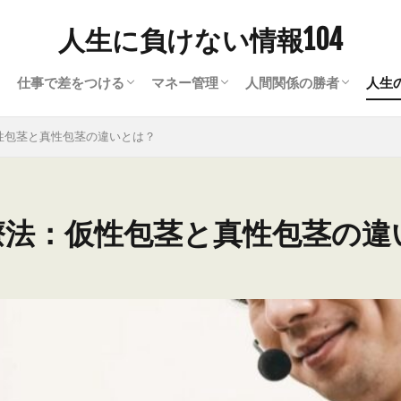
人生に負けない情報104
仕事で差をつける
マネー管理
人間関係の勝者
人生
ナー）の常識
て
ビジネスワード
ビジネスツール
就職・転職
買取・現金化
資金繰り・資金調達
人間関係の悩み解決ヒ
会話のヒント
恋愛に勝つ方法
ラ
暮
心
美
趣
性包茎と真性包茎の違いとは？
療法：仮性包茎と真性包茎の違