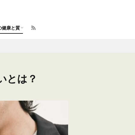
の健康と質
ント
イフスタイル向上術
らしのトラブル解決
と体の整え方
容とセルフケア
味・学びの羅針盤
いとは？