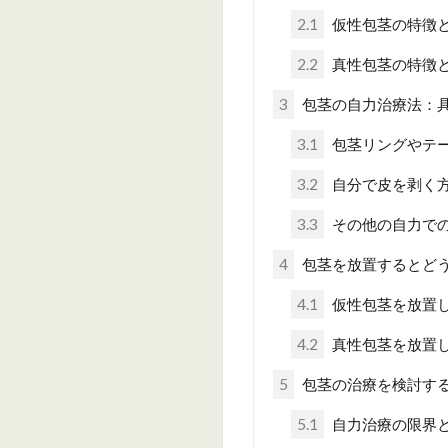
2.1
仮性包茎の特徴
2.2
真性包茎の特徴
3
包茎の自力治療法：
3.1
包茎リングやテ
3.2
自分で皮を剥く
3.3
その他の自力で
4
包茎を放置するとど
4.1
仮性包茎を放置
4.2
真性包茎を放置
5
包茎の治療を検討す
5.1
自力治療の限界