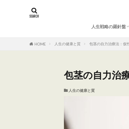
人生戦略の羅針盤
マナー＆常識
結婚式（準備とマ
法事・仏事のすべ
成功ノウハウ
人生の健康と質
包茎の自力治療法：仮
HOME
包茎の自力治
人生の健康と質