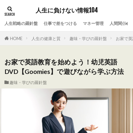
人生に負けない情報104
人生戦略の羅針盤
仕事で差をつける
マネー管理
人間関係の
HOME
人生の健康と質
趣味・学びの羅針盤
お家で英
お家で英語教育を始めよう！幼児英語
DVD【Goomies】で遊びながら学ぶ方法
趣味・学びの羅針盤