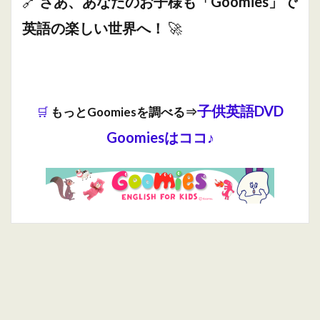
🔗
さあ、あなたのお子様も「Goomies」で
英語の楽しい世界へ！
🚀
子供英語DVD
🛒
もっとGoomiesを調べる⇒
Goomiesはココ♪